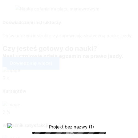
Doświadczeni instruktorzy
Doświadczeni instruktorzy zapewniają skuteczną naukę jazdy.
Czy jesteś gotowy do nauki?
Nasi uczniowie zdają egzamin na prawo jazdy.
Dowiedz się więcej
0
k
Kursantów
0
%
Wskaźnik satysfakcji
100%