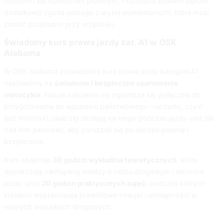
rodzicem lub opiekunem prawnym. Potrzebna bowiem będzie
dodatkowo zgoda jednego z wyżej wymienionych, która musi
zostać podpisana przy urzędniku.
Świadomy kurs prawa jazdy kat. A1 w OSK
Alabama
W
OSK Alabama
prowadzimy kurs prawa jazdy kategorii A1
nastawiony na
świadome i bezpieczne opanowanie
motocykla
. Nasze szkolenie nie ogranicza się wyłącznie do
przygotowania do egzaminu państwowego – uczymy, czym
jest motocykl, jakie siły działają na niego podczas jazdy oraz jak
nad nim panować, aby poruszać się po drodze pewnie i
bezpiecznie.
Kurs obejmuje
30 godzin wykładów teoretycznych
, które
dostarczają niezbędnej wiedzy o ruchu drogowym i technice
jazdy, oraz
20 godzin praktycznych zajęć
, podczas których
kursanci wypracowują prawidłowe nawyki i umiejętności w
realnych warunkach drogowych.