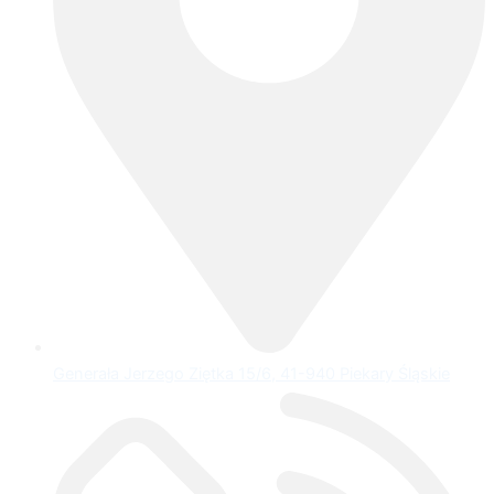
Generała Jerzego Ziętka 15/6, 41-940 Piekary Śląskie