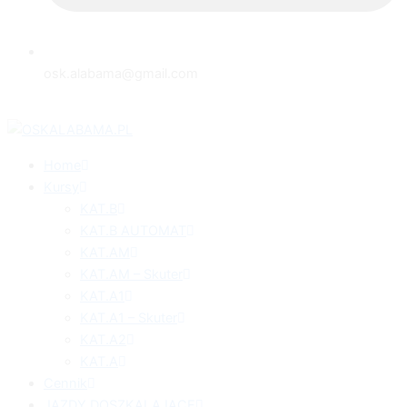
osk.alabama@gmail.com
Home
Kursy
KAT.B
KAT.B AUTOMAT
KAT.AM
KAT.AM – Skuter
KAT.A1
KAT.A1 – Skuter
KAT.A2
KAT.A
Cennik
JAZDY DOSZKALAJĄCE