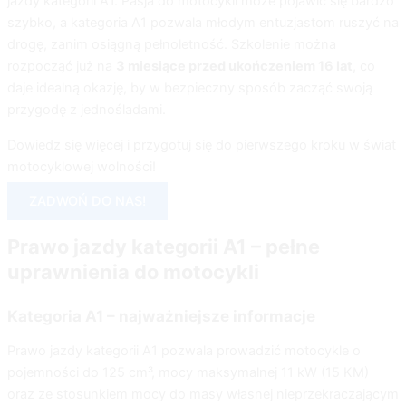
jazdy kategorii A1. Pasja do motocykli może pojawić się bardzo
szybko, a kategoria A1 pozwala młodym entuzjastom ruszyć na
drogę, zanim osiągną pełnoletność. Szkolenie można
rozpocząć już na
3 miesiące przed ukończeniem 16 lat
, co
daje idealną okazję, by w bezpieczny sposób zacząć swoją
przygodę z jednośladami.
Dowiedz się więcej i przygotuj się do pierwszego kroku w świat
motocyklowej wolności!
ZADWOŃ DO NAS!
Prawo jazdy kategorii A1 – pełne
uprawnienia do motocykli
Kategoria A1 – najważniejsze informacje
Prawo jazdy kategorii A1 pozwala prowadzić motocykle o
pojemności do 125 cm³, mocy maksymalnej 11 kW (15 KM)
oraz ze stosunkiem mocy do masy własnej nieprzekraczającym